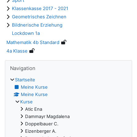
Sport
Klassenkasse 2017 - 2021
Geometrisches Zeichnen
Bildnerische Erziehung
Lockdown 1a
Mathematik 4b Standard
4a Klasse
Blöcke
Navigation überspringen
Navigation
Startseite
Meine Kurse
Meine Kurse
Kurse
Atic Ena
Dammayr Magdalena
Doppelbauer C.
Eizenberger A.