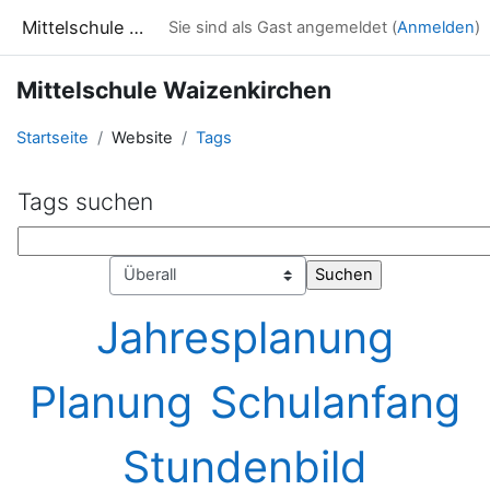
Zum Hauptinhalt
Mittelschule Waizenkirchen
Sie sind als Gast angemeldet (
Anmelden
)
Mittelschule Waizenkirchen
Startseite
Website
Tags
Tags suchen
Tags suchen
Tag-Collection auswählen
Jahresplanung
Planung
Schulanfang
Stundenbild