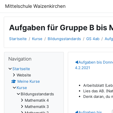
Zum Hauptinhalt
Mittelschule Waizenkirchen
Aufgaben für Gruppe B bis Mi
Startseite
Kurse
Bildungsstandards
GS 4ab
Aufg
Blöcke
Navigation überspringen
Navigation
Abschnitts
◀︎
Aufgaben bis Donne
4.2.2021
Startseite
Website
Meine Kurse
Arbeitsblatt (Leb
Kurse
Lies das AB. (Na
Bildungsstandards
Denk daran, du 
Mathematik 4
Mathematik 3
◀︎
Aufgaben bis
Mathematik 2