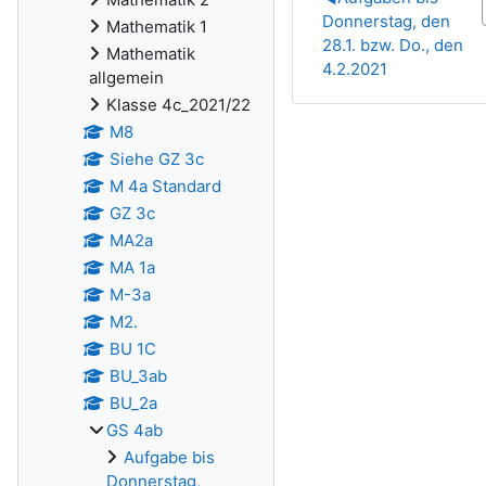
Donnerstag, den
Mathematik 1
28.1. bzw. Do., den
Mathematik
4.2.2021
allgemein
Klasse 4c_2021/22
M8
Siehe GZ 3c
M 4a Standard
GZ 3c
MA2a
MA 1a
M-3a
M2.
BU 1C
BU_3ab
BU_2a
GS 4ab
Aufgabe bis
Donnerstag,