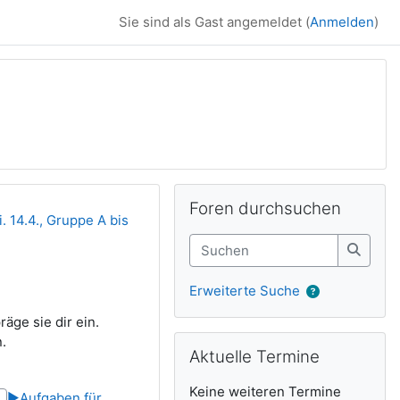
Sie sind als Gast angemeldet (
Anmelden
)
Ergänzungsblöck
Foren durchsuchen überspringen
Foren durchsuchen
. 14.4., Gruppe A bis
Suchen
Suche
Erweiterte Suche
äge sie dir ein.
Aktuelle Termine überspringen
.
Aktuelle Termine
Keine weiteren Termine
▶︎
Aufgaben für