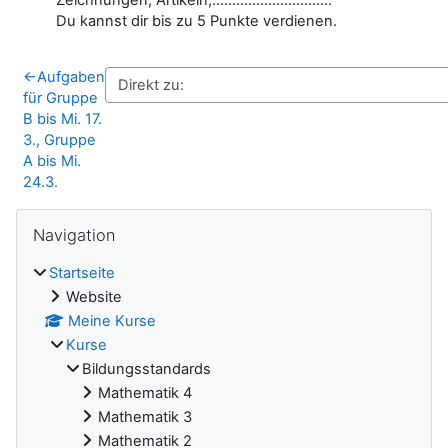
Du kannst dir bis zu 5 Punkte verdienen.
←
Aufgaben
für Gruppe
B bis Mi. 17.
3., Gruppe
A bis Mi.
24.3.
Blöcke
Navigation überspringen
Navigation
Startseite
Website
Meine Kurse
Kurse
Bildungsstandards
Mathematik 4
Mathematik 3
Mathematik 2