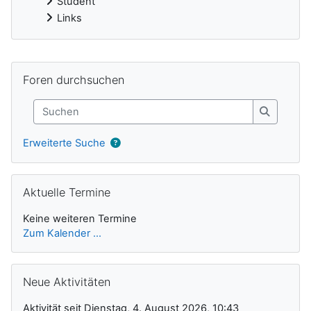
Student
Links
Ergänzungsblöcke
Foren durchsuchen überspringen
Foren durchsuchen
Suchen
Suchen
Erweiterte Suche
Aktuelle Termine überspringen
Aktuelle Termine
Keine weiteren Termine
Zum Kalender ...
Neue Aktivitäten überspringen
Neue Aktivitäten
Aktivität seit Dienstag, 4. August 2026, 10:43