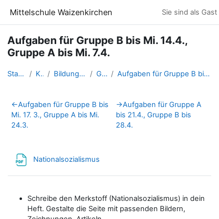
Zum Hauptinhalt
Mittelschule Waizenkirchen
Sie sind als Gas
Aufgaben für Gruppe B bis Mi. 14.4.,
Gruppe A bis Mi. 7.4.
Startseite
Kurse
Bildungsstandards
GS 4ab
Aufgaben für Gruppe B bis Mi. 14.4., Gruppe A bis ...
Abschnittsübersicht
←
Aufgaben für Gruppe B bis
→
Aufgaben für Gruppe A
Mi. 17. 3., Gruppe A bis Mi.
bis 21.4., Gruppe B bis
24.3.
28.4.
Datei
Nationalsozialismus
Schreibe den Merkstoff (Nationalsozialismus) in dein
Heft. Gestalte die Seite mit passenden Bildern,
Zeichnungen, Artikeln,..............................