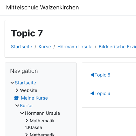
Zum Hauptinhalt
Mittelschule Waizenkirchen
Topic 7
Startseite
Kurse
Hörmann Ursula
Bildnerische Erz
Blöcke
Navigation überspringen
Navigation
Abschnitts
◀︎
Topic 6
Startseite
Website
◀︎
Topic 6
Meine Kurse
Kurse
Hörmann Ursula
Mathematik
1.Klasse
Mathematik